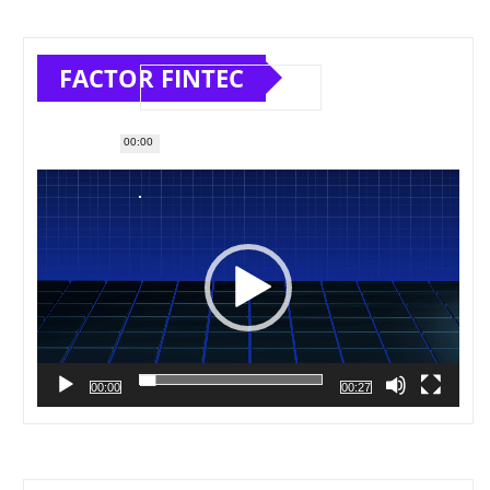
FACTOR FINTEC
00:00
Reproductor
de
vídeo
00:00
00:27