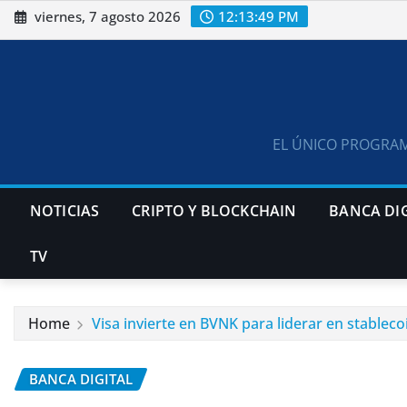
Skip
viernes, 7 agosto 2026
12:13:49 PM
to
content
EL ÚNICO PROGRAM
NOTICIAS
CRIPTO Y BLOCKCHAIN
BANCA DI
TV
Home
Visa invierte en BVNK para liderar en stableco
BANCA DIGITAL