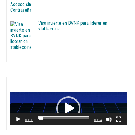
Visa invierte en BVNK para liderar en
stablecoins
Reproductor
de
vídeo
00:00
00:24