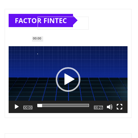
FACTOR FINTEC
00:00
Reproductor
de
vídeo
00:00
00:27