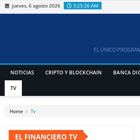
Skip
jueves, 6 agosto 2026
3:25:26 AM
to
content
EL ÚNICO PROGRAM
NOTICIAS
CRIPTO Y BLOCKCHAIN
BANCA DI
TV
Home
Tv
EL FINANCIERO TV