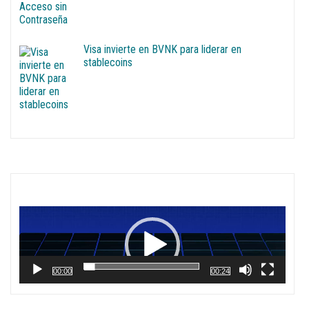
Visa invierte en BVNK para liderar en
stablecoins
Reproductor
de
vídeo
00:00
00:24