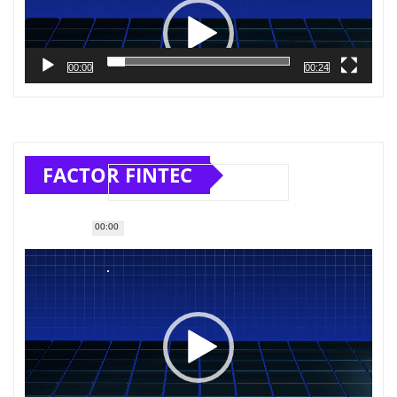
vídeo
00:00
00:24
FACTOR FINTEC
00:00
Reproductor
de
vídeo