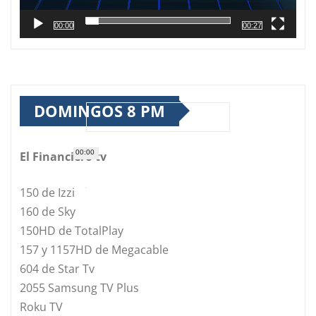
00:00
00:27
DOMINGOS 8 PM
00:00
El Financiero tv
150 de Izzi
160 de Sky
150HD de TotalPlay
157 y 1157HD de Megacable
604 de Star Tv
2055 Samsung TV Plus
Roku TV