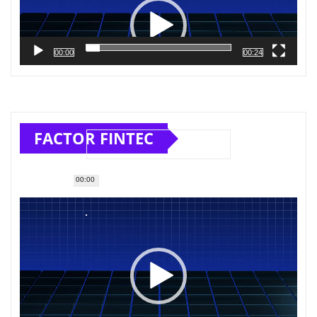
vídeo
00:00
00:24
FACTOR FINTEC
00:00
Reproductor
de
vídeo