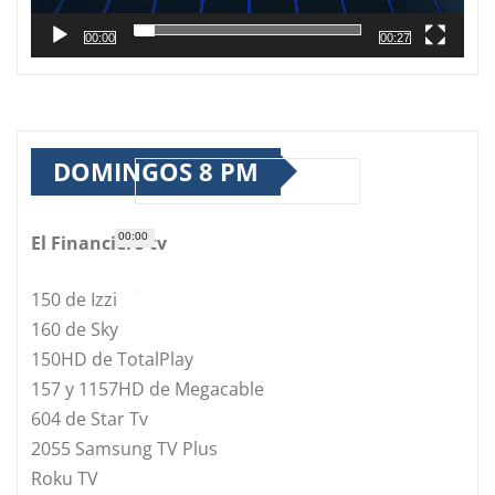
00:00
00:27
DOMINGOS 8 PM
00:00
El Financiero tv
150 de Izzi
160 de Sky
150HD de TotalPlay
157 y 1157HD de Megacable
604 de Star Tv
2055 Samsung TV Plus
Roku TV